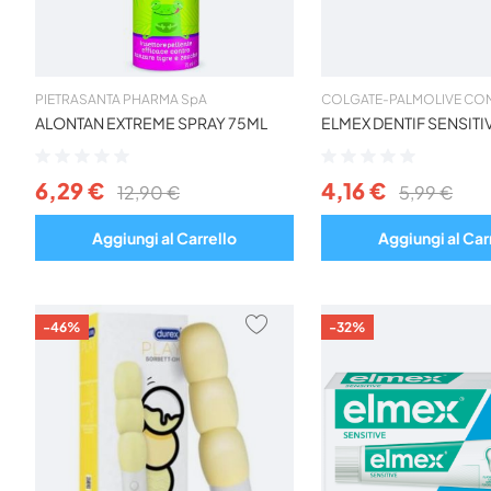
PIETRASANTA PHARMA SpA
COLGATE-PALMOLIVE COM
ALONTAN EXTREME SPRAY 75ML
ELMEX DENTIF SENSITI
Valutazione:
Valutazione:
0%
0%
6,29 €
4,16 €
12,90 €
5,99 €
Aggiungi al Carrello
Aggiungi al Car
AGGIUNGI
-46%
-32%
AI
PREFERITI