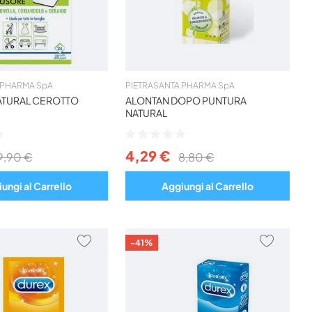
 PHARMA SpA
PIETRASANTA PHARMA SpA
ATURAL CEROTTO
ALONTAN DOPO PUNTURA
NATURAL
Valutazione:
0%
4,29 €
9,90 €
8,80 €
ungi al Carrello
Aggiungi al Carrello
AGGIUNGI
AGGIU
-41%
AI
AI
PREFERITI
PREFER