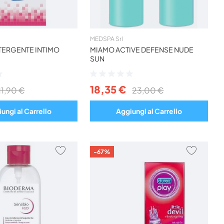
MEDSPA Srl
TERGENTE INTIMO
MIAMO ACTIVE DEFENSE NUDE
SUN
Valutazione:
0%
18,35 €
11,90 €
23,00 €
ungi al Carrello
Aggiungi al Carrello
AGGIUNGI
AGGIU
-67%
AI
AI
PREFERITI
PREFER