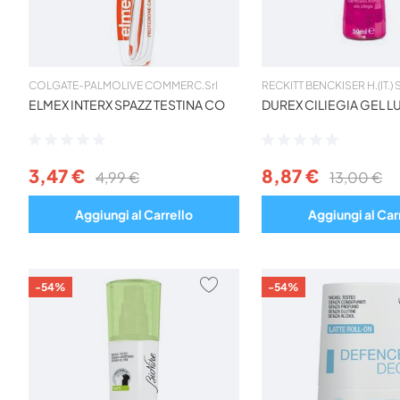
COLGATE-PALMOLIVE COMMERC.Srl
RECKITT BENCKISER H.(IT.)
ELMEX INTERX SPAZZ TESTINA CO
DUREX CILIEGIA GEL L
Valutazione:
Valutazione:
0%
0%
3,47 €
8,87 €
4,99 €
13,00 €
Aggiungi al Carrello
Aggiungi al Car
AGGIUNGI
-54%
-54%
AI
PREFERITI