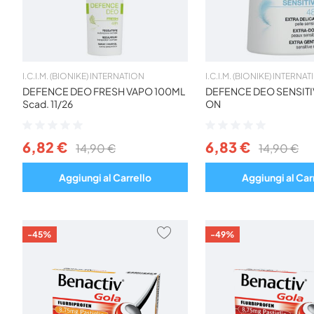
I.C.I.M. (BIONIKE) INTERNATION
I.C.I.M. (BIONIKE) INTERNA
DEFENCE DEO FRESH VAPO 100ML
DEFENCE DEO SENSITI
Scad. 11/26
ON
Valutazione:
Valutazione:
0%
0%
6,82 €
6,83 €
14,90 €
14,90 €
Aggiungi al Carrello
Aggiungi al Car
AGGIUNGI
-45%
-49%
AI
PREFERITI