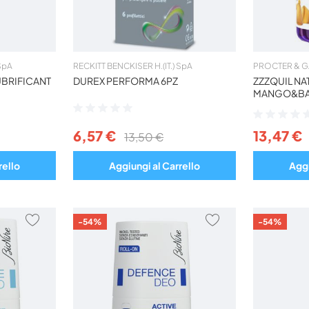
 SpA
RECKITT BENCKISER H.(IT.) SpA
PROCTER & G
UBRIFICANT
DUREX PERFORMA 6PZ
ZZZQUIL NA
MANGO&BAN
Valutazione:
Valutazione:
0%
0%
6,57 €
13,47 €
13,50 €
rello
Aggiungi al Carrello
Aggi
AGGIUNGI
AGGIUNGI
-54%
-54%
AI
AI
PREFERITI
PREFERITI