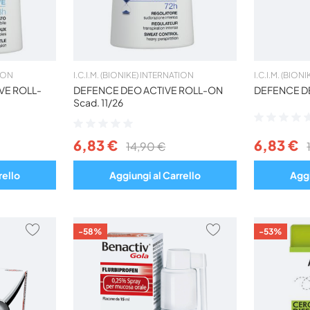
TION
I.C.I.M. (BIONIKE) INTERNATION
I.C.I.M. (BIO
VE ROLL-
DEFENCE DEO ACTIVE ROLL-ON
DEFENCE D
Scad. 11/26
Valutazione:
Valutazione:
0%
0%
6,83 €
6,83 €
14,90 €
rello
Aggiungi al Carrello
Aggi
AGGIUNGI
AGGIUNGI
-58%
-53%
AI
AI
PREFERITI
PREFERITI