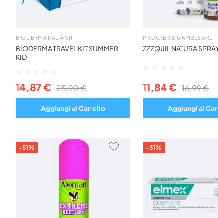
BIODERMA ITALIA Srl
PROCTER & GAMBLE SRL
BIODERMA TRAVEL KIT SUMMER
ZZZQUIL NATURA SPRA
KID
Valutazione:
Valutazione:
0%
0%
14,87 €
11,84 €
25,90 €
16,99 €
Aggiungi al Carrello
Aggiungi al Car
AGGIUNGI
-51%
-31%
AI
PREFERITI