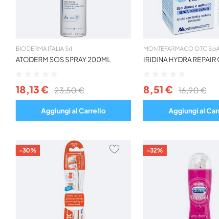
BIODERMA ITALIA Srl
MONTEFARMACO OTC Sp
ATODERM SOS SPRAY 200ML
IRIDINA HYDRA REPAIR
Valutazione:
Valutazione:
0%
0%
18,13 €
8,51 €
23,50 €
16,90 €
Aggiungi al Carrello
Aggiungi al Car
AGGIUNGI
-30%
-32%
AI
PREFERITI