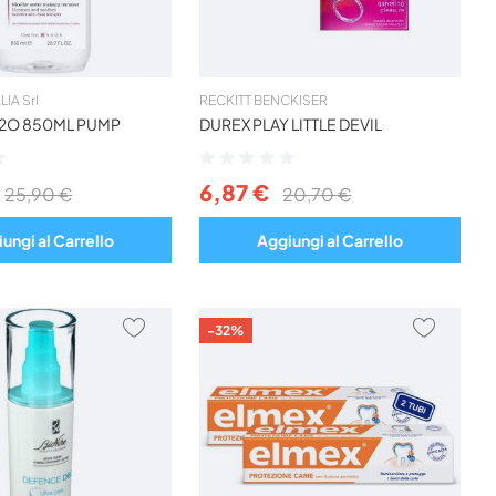
IA Srl
RECKITT BENCKISER
H2O 850ML PUMP
DUREX PLAY LITTLE DEVIL
Valutazione:
0%
6,87 €
25,90 €
20,70 €
ungi al Carrello
Aggiungi al Carrello
AGGIUNGI
AGGIU
-32%
AI
AI
PREFERITI
PREFER