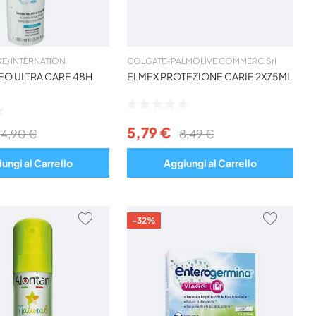
NIKE) INTERNATION
COLGATE-PALMOLIVE COMMERC.Srl
EO ULTRA CARE 48H
ELMEX PROTEZIONE CARIE 2X75ML
Valutazione:
0%
5,79 €
14,90 €
8,49 €
ungi al Carrello
Aggiungi al Carrello
AGGIUNGI
AGGIU
-32%
AI
AI
PREFERITI
PREFER