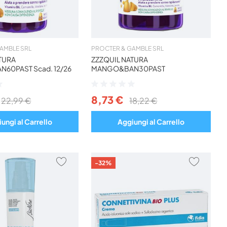
AMBLE SRL
PROCTER & GAMBLE SRL
TURA
ZZZQUIL NATURA
60PAST Scad. 12/26
MANGO&BAN30PAST
Valutazione:
0%
8,73 €
22,99 €
18,22 €
ungi al Carrello
Aggiungi al Carrello
AGGIUNGI
AGGIU
-32%
AI
AI
PREFERITI
PREFER