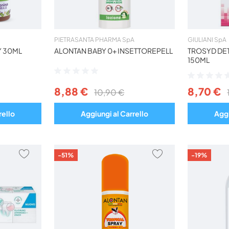
PIETRASANTA PHARMA SpA
GIULIANI SpA
Y 30ML
ALONTAN BABY 0+ INSETTOREPELL
TROSYD DE
150ML
Valutazione:
Valutazione:
0%
0%
8,88 €
8,70 €
10,90 €
rello
Aggiungi al Carrello
Aggi
AGGIUNGI
AGGIUNGI
-51%
-19%
AI
AI
PREFERITI
PREFERITI