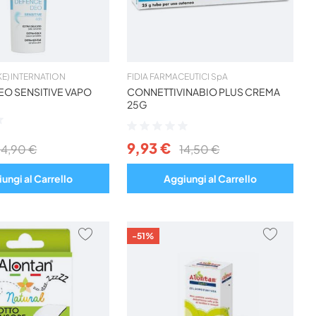
NIKE) INTERNATION
FIDIA FARMACEUTICI SpA
EO SENSITIVE VAPO
CONNETTIVINABIO PLUS CREMA
25G
Valutazione:
0%
9,93 €
14,90 €
14,50 €
ungi al Carrello
Aggiungi al Carrello
AGGIUNGI
AGGIU
-51%
AI
AI
PREFERITI
PREFER