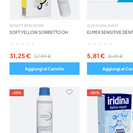
RECKITT BENCKISER
ALFASIGMA PARAF
SOFT YELLOW SORBETTO OH
ELMEX SENSITIVE DENT
Valutazione:
Valutazione:
0%
0%
31,25 €
5,81 €
57,99 €
8,49 €
Aggiungi al Carrello
Aggiungi al Car
AGGIUNGI
-23%
-50%
AI
PREFERITI