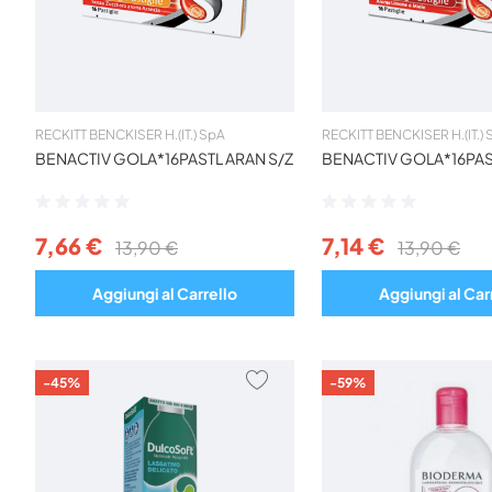
RECKITT BENCKISER H.(IT.) SpA
RECKITT BENCKISER H.(IT.)
BENACTIV GOLA*16PASTL ARAN S/Z
BENACTIV GOLA*16PAST
Valutazione:
Valutazione:
0%
0%
7,66 €
7,14 €
13,90 €
13,90 €
Aggiungi al Carrello
Aggiungi al Car
AGGIUNGI
-45%
-59%
AI
PREFERITI