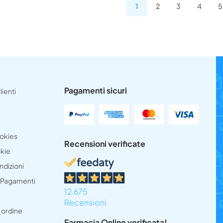
1
2
3
4
5
Pagamenti sicuri
lienti
ookies
Recensioni verificate
okie
ndizioni
e Pagamenti
12.675
Recensioni
 ordine
Farmacia Online verificata!