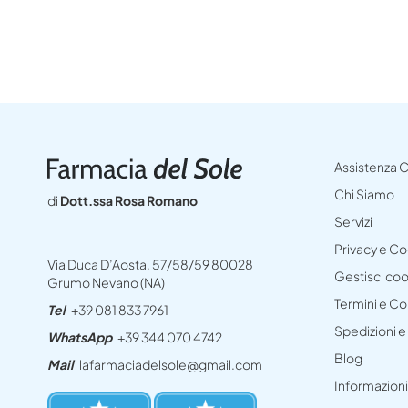
Assistenza C
Chi Siamo
di
Dott.ssa Rosa Romano
Servizi
Privacy e C
Via Duca D’Aosta, 57/58/59 80028
Gestisci co
Grumo Nevano (NA)
Termini e Co
Tel
+39 081 833 7961
Spedizioni 
WhatsApp
+39 344 070 4742
Blog
Mail
lafarmaciadelsole@gmail.com
Informazioni