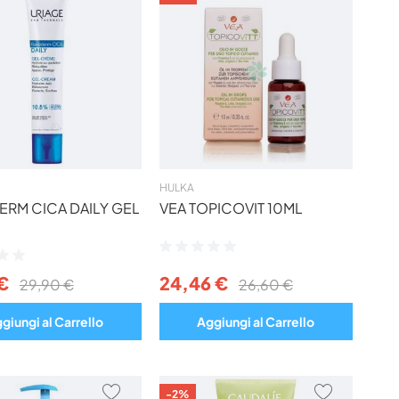
AI
AI
PREFERITI
PREFERIT
HULKA
ERM CICA DAILY GEL
VEA TOPICOVIT 10ML
Valutazione:
ne:
0%
€
24,46 €
29,90 €
26,60 €
giungi al Carrello
Aggiungi al Carrello
AGGIUNGI
AGGIUNG
-2%