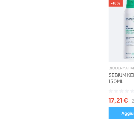
-18%
BIODERMA ITAL
SEBIUM K
150ML
Valutazione:
0%
17,21 €
Aggiun