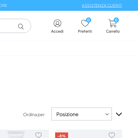
 ORE
ASSISTENZA CLIENTI
0
0
Carrello
Accedi
Preferiti
Impos
Ordina per
la
direzi
decre
AGGIUNGI
AGGIUNG
-8%