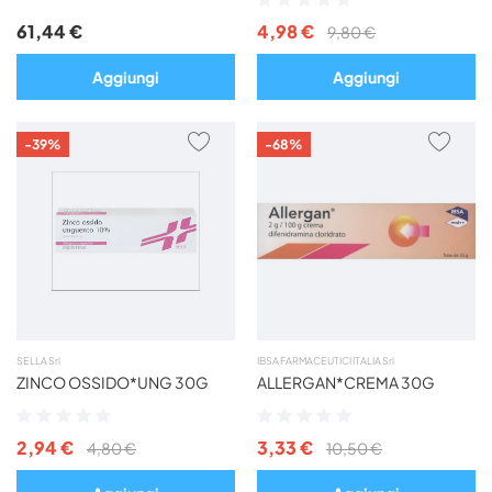
0%
0%
61,44 €
4,98 €
9,80 €
Aggiungi
Aggiungi
AGGIUNGI
AGG
-39%
-68%
AI
AI
PREFERITI
PREF
SELLA Srl
IBSA FARMACEUTICI ITALIA Srl
ZINCO OSSIDO*UNG 30G
ALLERGAN*CREMA 30G
Valutazione:
Valutazione:
0%
0%
2,94 €
3,33 €
4,80 €
10,50 €