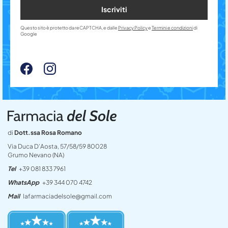
Iscriviti
Questo sito è protetto da reCAPTCHA, e dalle
Privacy Policy
e
Termini e condizioni
di
Google
di
Dott.ssa Rosa Romano
Via Duca D’Aosta, 57/58/59 80028
Grumo Nevano (NA)
Tel
+39 081 833 7961
WhatsApp
+39 344 070 4742
Mail
lafarmaciadelsole@gmail.com