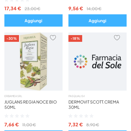
0%
0%
17,34 €
9,56 €
23,00 €
14,00 €
Aggiungi
Aggiungi
AGGIUNGI
AGG
-30%
-18%
AI
AI
PREFERITI
PREF
ERBAMEA SRL
PASQUALI Srl
JUGLANS REGIA NOCE BIO
DERMOVIT SCOTT.CREMA
50ML
30ML
Valutazione:
Valutazione:
0%
0%
7,66 €
7,32 €
11,00 €
8,90 €