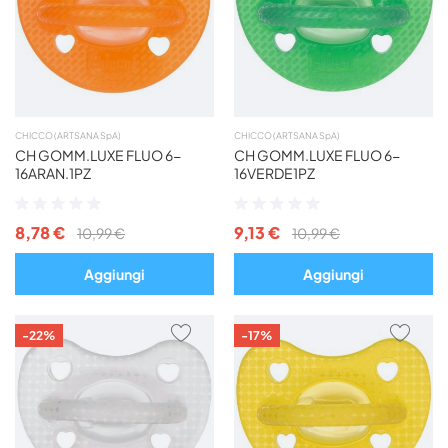
PREFERITI
PREF
CHICCO (ARTSANA SpA)
CHICCO (ARTSANA SpA)
CH GOMM.LUXE FLUO 6-
CH GOMM.LUXE FLUO 6-
16ARAN.1PZ
16VERDE1PZ
Valutazione:
Valutazione:
0%
0%
8,78 €
9,13 €
10,99 €
10,99 €
Aggiungi
Aggiungi
AGGIUNGI
AGG
-22%
-17%
AI
AI
PREFERITI
PREF