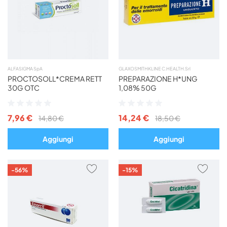
PREFERITI
PREF
ALFASIGMA SpA
GLAXOSMITHKLINE C.HEALTH.Srl
PROCTOSOLL*CREMA RETT
PREPARAZIONE H*UNG
30G OTC
1,08% 50G
Valutazione:
Valutazione:
0%
0%
7,96 €
14,24 €
14,80 €
18,50 €
Aggiungi
Aggiungi
AGGIUNGI
AGG
-56%
-15%
AI
AI
PREFERITI
PREF