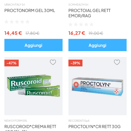
URIACH ITALY Srl
SCM HEALTH Srl
PROCTONORM GEL 30ML
PROCTOIAL GEL RETT
EMOR/RAG
Valutazione:
Valutazione:
0%
0%
14,45 €
16,27 €
17,80 €
19,00 €
Aggiungi
Aggiungi
AGGIUNGI
AGG
-47%
-39%
AI
AI
PREFERITI
PREF
NEW SYFORM SRL
RECORDATI SpA
RUSCOROID*CREMA RETT
PROCTOLYN*CR RETT 30G