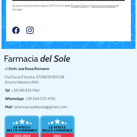
Questo sito è protetto da reCAPTCHA, e dalle
Privacy Policy
e
Termini e condizioni
di
Google
di
Dott.ssa Rosa Romano
Via Duca D’Aosta, 57/58/59 80028
Grumo Nevano (NA)
Tel
+39 081 833 7961
WhatsApp
+39 344 070 4742
Mail
lafarmaciadelsole@gmail.com