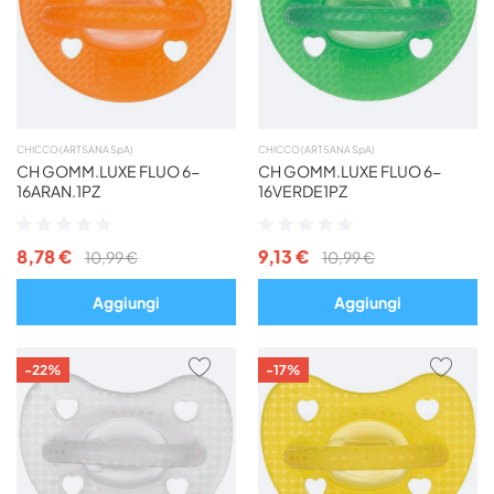
PREFERITI
PREF
CHICCO (ARTSANA SpA)
CHICCO (ARTSANA SpA)
CH GOMM.LUXE FLUO 6-
CH GOMM.LUXE FLUO 6-
16ARAN.1PZ
16VERDE1PZ
Valutazione:
Valutazione:
0%
0%
8,78 €
9,13 €
10,99 €
10,99 €
Aggiungi
Aggiungi
AGGIUNGI
AGG
-22%
-17%
AI
AI
PREFERITI
PREF