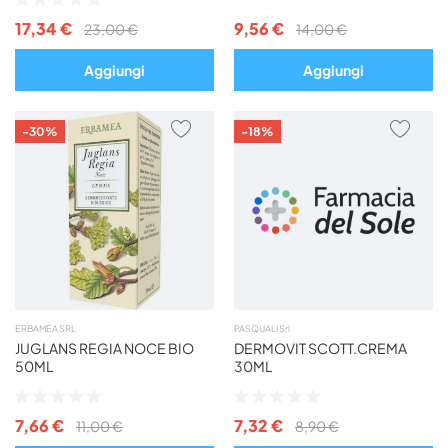
0%
0%
17,34 €
9,56 €
23,00 €
14,00 €
Aggiungi
Aggiungi
AGGIUNGI
AGG
-30%
-18%
AI
AI
PREFERITI
PREF
ERBAMEA SRL
PASQUALI Srl
JUGLANS REGIA NOCE BIO
DERMOVIT SCOTT.CREMA
50ML
30ML
Valutazione:
Valutazione:
0%
0%
7,66 €
7,32 €
11,00 €
8,90 €