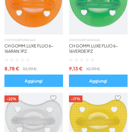
PREFERITI
PREF
CHICCO (ARTSANA SpA)
CHICCO (ARTSANA SpA)
CH GOMM.LUXE FLUO 6-
CH GOMM.LUXE FLUO 6-
16ARAN.1PZ
16VERDE1PZ
Valutazione:
Valutazione:
0%
0%
8,78 €
9,13 €
10,99 €
10,99 €
Aggiungi
Aggiungi
AGGIUNGI
AGG
-22%
-17%
AI
AI
PREFERITI
PREF