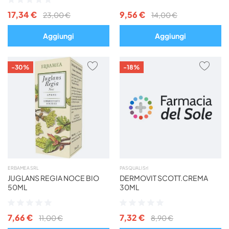
0%
0%
17,34 €
9,56 €
23,00 €
14,00 €
Aggiungi
Aggiungi
AGGIUNGI
AGG
-30%
-18%
AI
AI
PREFERITI
PREF
ERBAMEA SRL
PASQUALI Srl
JUGLANS REGIA NOCE BIO
DERMOVIT SCOTT.CREMA
50ML
30ML
Valutazione:
Valutazione:
0%
0%
7,66 €
7,32 €
11,00 €
8,90 €