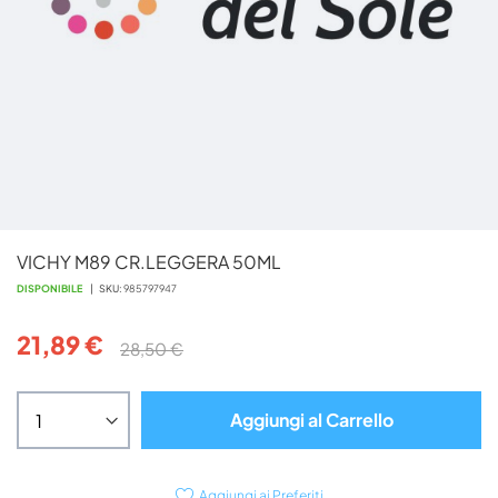
Vai
VICHY M89 CR.LEGGERA 50ML
all'inizio
della
DISPONIBILE
SKU
985797947
galleria
di
21,89 €
28,50 €
immagini
Aggiungi al Carrello
Aggiungi ai Preferiti