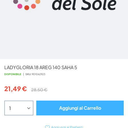
Vai
LADYGLORIA 18 AREG 140 SAHA 5
all'inizio
della
DISPONIBILE
SKU
901062923
galleria
di
21,49 €
28,50 €
immagini
Aggiungi al Carrello
Aggiungi ai Preferiti