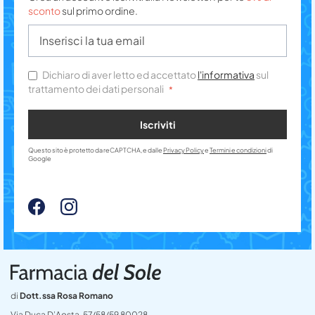
sconto
sul primo ordine.
Dichiaro di aver letto ed accettato
l'informativa
sul
trattamento dei dati personali
Iscriviti
Questo sito è protetto da reCAPTCHA, e dalle
Privacy Policy
e
Termini e condizioni
di
Google
di
Dott.ssa Rosa Romano
Via Duca D’Aosta, 57/58/59 80028