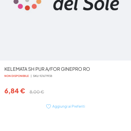
Vai
KELEMATA SH PUR A/FOR GINEPRO RO
all'inizio
della
NON DISPONIBILE
SKU
921679938
galleria
di
6,84 €
8,00 €
immagini
Aggiungi ai Preferiti