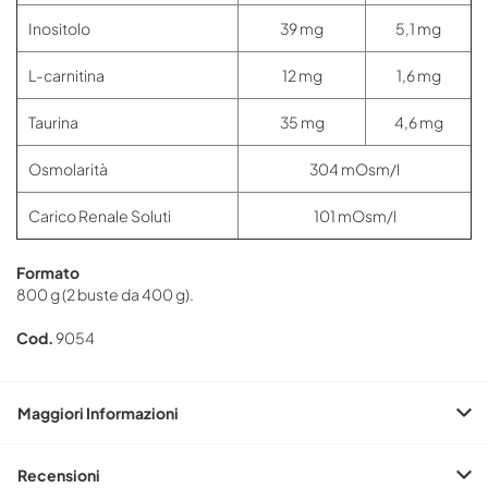
Inositolo
39 mg
5,1 mg
L-carnitina
12 mg
1,6 mg
Taurina
35 mg
4,6 mg
Osmolarità
304 mOsm/l
Carico Renale Soluti
101 mOsm/l
Formato
800 g (2 buste da 400 g).
Cod.
9054
Maggiori Informazioni
Recensioni