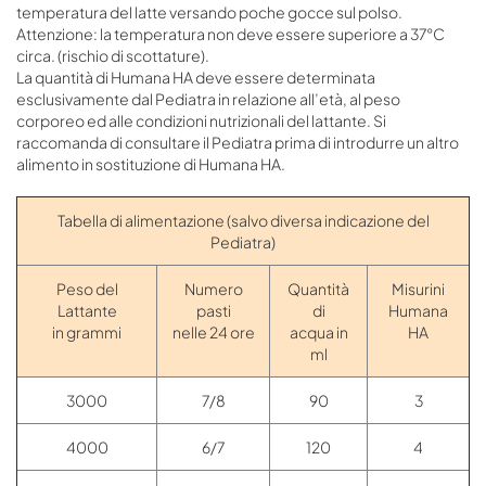
temperatura del latte versando poche gocce sul polso.
Attenzione: la temperatura non deve essere superiore a 37°C
circa. (rischio di scottature).
La quantità di Humana HA deve essere determinata
esclusivamente dal Pediatra in relazione all’età, al peso
corporeo ed alle condizioni nutrizionali del lattante. Si
raccomanda di consultare il Pediatra prima di introdurre un altro
alimento in sostituzione di Humana HA.
Tabella di alimentazione (salvo diversa indicazione del
Pediatra)
Peso del
Numero
Quantità
Misurini
Lattante
pasti
di
Humana
in grammi
nelle 24 ore
acqua in
HA
ml
3000
7/8
90
3
4000
6/7
120
4