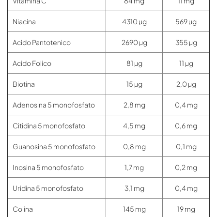
Vitamina C
84 mg
11 mg
Niacina
4310 µg
569 µg
Acido Pantotenico
2690 µg
355 µg
Acido Folico
81 µg
11 µg
Biotina
15 µg
2,0 µg
Adenosina 5 monofosfato
2,8 mg
0,4 mg
Citidina 5 monofosfato
4,5 mg
0,6 mg
Guanosina 5 monofosfato
0,8 mg
0,1 mg
Inosina 5 monofosfato
1,7 mg
0,2 mg
Uridina 5 monofosfato
3,1 mg
0,4 mg
Colina
145 mg
19 mg