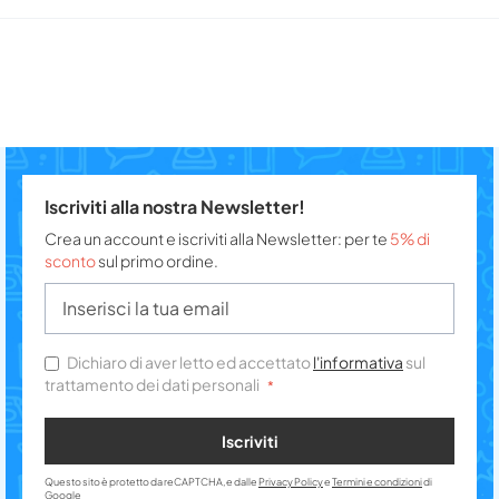
Iscriviti alla nostra Newsletter!
Crea un account e iscriviti alla Newsletter: per te
5% di
sconto
sul primo ordine.
Dichiaro di aver letto ed accettato
l'informativa
sul
trattamento dei dati personali
Iscriviti
Questo sito è protetto da reCAPTCHA, e dalle
Privacy Policy
e
Termini e condizioni
di
Google