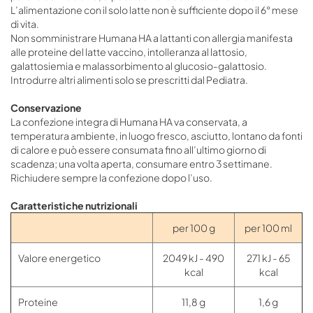
L’alimentazione con il solo latte non è sufficiente dopo il 6° mese
di vita.
Non somministrare Humana HA a lattanti con allergia manifesta
alle proteine del latte vaccino, intolleranza al lattosio,
galattosiemia e malassorbimento al glucosio-galattosio.
Introdurre altri alimenti solo se prescritti dal Pediatra.
Conservazione
La confezione integra di Humana HA va conservata, a
temperatura ambiente, in luogo fresco, asciutto, lontano da fonti
di calore e può essere consumata fino all’ultimo giorno di
scadenza; una volta aperta, consumare entro 3 settimane.
Richiudere sempre la confezione dopo l’uso.
Caratteristiche nutrizionali
per 100 g
per 100 ml
Valore energetico
2049 kJ - 490
271 kJ - 65
kcal
kcal
Proteine
11,8 g
1,6 g