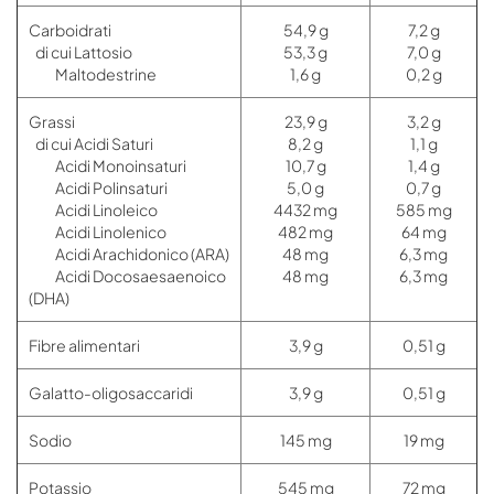
Carboidrati
54,9 g
7,2 g
di cui Lattosio
53,3 g
7,0 g
Maltodestrine
1,6 g
0,2 g
Grassi
23,9 g
3,2 g
di cui Acidi Saturi
8,2 g
1,1 g
Acidi Monoinsaturi
10,7 g
1,4 g
Acidi Polinsaturi
5,0 g
0,7 g
Acidi Linoleico
4432 mg
585 mg
Acidi Linolenico
482 mg
64 mg
Acidi Arachidonico (ARA)
48 mg
6,3 mg
Acidi Docosaesaenoico
48 mg
6,3 mg
(DHA)
Fibre alimentari
3,9 g
0,51 g
Galatto-oligosaccaridi
3,9 g
0,51 g
Sodio
145 mg
19 mg
Potassio
545 mg
72 mg