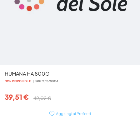
Vai
HUMANA HA 800G
all'inizio
della
NON DISPONIBILE
SKU
932678004
galleria
di
39,51 €
42,02 €
immagini
Aggiungi ai Preferiti