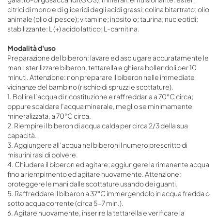
citrici di mono e di gliceridi degli acidi grassi; colina bitartrato; olio
animale (olio di pesce); vitamine; inositolo; taurina; nucleotidi;
stabilizzante: L (+) acido lattico; L-carnitina.
Modalità d'uso
Preparazione del biberon: lavare ed asciugare accuratamente le
mani; sterilizzare biberon, tettarella e ghiera bollendoli per 10
minuti. Attenzione: non preparare il biberon nelle immediate
vicinanze del bambino (rischio di spruzzi e scottature).
1. Bollire l’acqua di ricostituzione e raffreddarla a 70°C circa;
oppure scaldare l’acqua minerale, meglio se minimamente
mineralizzata, a 70°C circa.
2. Riempire il biberon di acqua calda per circa 2/3 della sua
capacità.
3. Aggiungere all’acqua nel biberon il numero prescritto di
misurini rasi di polvere.
4. Chiudere il biberon ed agitare; aggiungere la rimanente acqua
fino a riempimento ed agitare nuovamente. Attenzione:
proteggere le mani dalle scottature usando dei guanti.
5. Raffreddare il biberon a 37°C immergendolo in acqua fredda o
sotto acqua corrente (circa 5-7 min.).
6. Agitare nuovamente, inserire la tettarella e verificare la