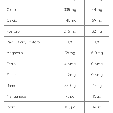
Cloro
335 mg
44 mg
Calcio
445 mg
59 mg
Fosforo
245 mg
32 mg
Rap. Calcio/Fosforo
1,8
1,8
Magnesio
38 mg
5,0 mg
Ferro
4,6 mg
0,6 mg
Zinco
4,9 mg
0,6 mg
Rame
330 µg
44 µg
Manganese
78 µg
10 µg
Iodio
105 µg
14 µg