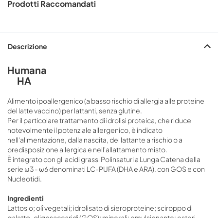
Prodotti Raccomandati
Descrizione
Humana
HA
Alimento ipoallergenico (a basso rischio di allergia alle proteine
del latte vaccino) per lattanti, senza glutine.
Per il particolare trattamento di idrolisi proteica, che riduce
notevolmente il potenziale allergenico, è indicato
nell'alimentazione, dalla nascita, del lattante a rischio o a
predisposizione allergica e nell'allattamento misto.
È integrato con gli acidi grassi Polinsaturi a Lunga Catena della
serie ω3 - ω6 denominati LC-PUFA (DHA e ARA), con GOS e con
Nucleotidi.
Ingredienti
Lattosio; olî vegetali; idrolisato di sieroproteine; sciroppo di
galatto-oligosaccaridi (GOS); minerali; emulsionante: esteri