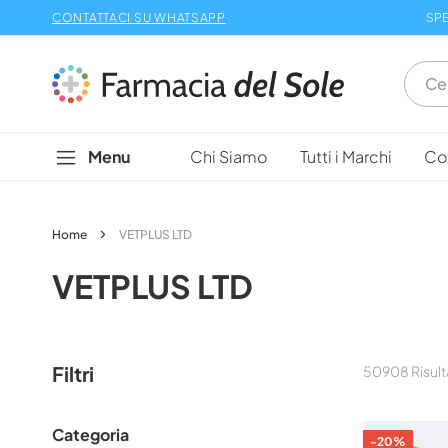
Salta
CONTATTACI SU WHATSAPP
SPE
al
contenuto
Menu
Chi Siamo
Tutti i Marchi
Con
Home
VETPLUS LTD
VETPLUS LTD
Filtri
50908
Risult
Categoria
-20%