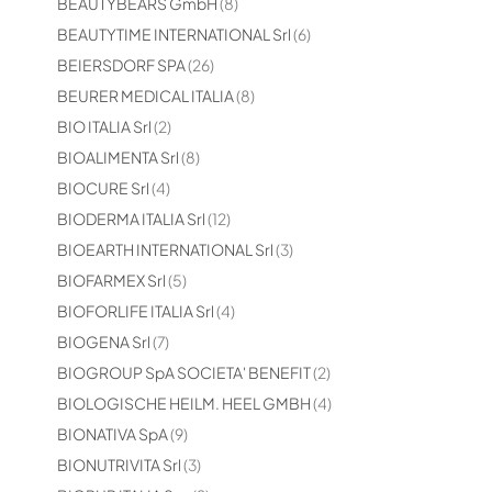
elementi
BEAUTYBEARS GmbH
8
elementi
BEAUTYTIME INTERNATIONAL Srl
6
elementi
BEIERSDORF SPA
26
elementi
BEURER MEDICAL ITALIA
8
elementi
BIO ITALIA Srl
2
elementi
BIOALIMENTA Srl
8
elementi
BIOCURE Srl
4
elementi
BIODERMA ITALIA Srl
12
elementi
BIOEARTH INTERNATIONAL Srl
3
elementi
BIOFARMEX Srl
5
elementi
BIOFORLIFE ITALIA Srl
4
elementi
BIOGENA Srl
7
elementi
BIOGROUP SpA SOCIETA' BENEFIT
2
elementi
BIOLOGISCHE HEILM. HEEL GMBH
4
elementi
BIONATIVA SpA
9
elementi
BIONUTRIVITA Srl
3