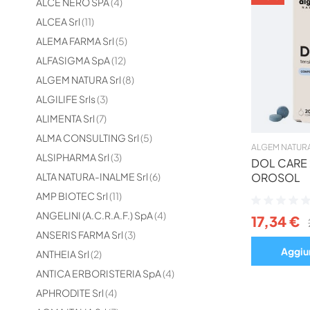
elementi
ALCE NERO SPA
4
elementi
ALCEA Srl
11
elementi
ALEMA FARMA Srl
5
elementi
ALFASIGMA SpA
12
elementi
ALGEM NATURA Srl
8
elementi
ALGILIFE Srls
3
elementi
ALIMENTA Srl
7
elementi
ALMA CONSULTING Srl
5
ALGEM NATURA
elementi
ALSIPHARMA Srl
3
DOL CARE
elementi
ALTA NATURA-INALME Srl
6
OROSOL
elementi
AMP BIOTEC Srl
11
Valutazione:
0%
elementi
ANGELINI (A.C.R.A.F.) SpA
4
17,34 €
elementi
ANSERIS FARMA Srl
3
Aggiun
elementi
ANTHEIA Srl
2
elementi
ANTICA ERBORISTERIA SpA
4
elementi
APHRODITE Srl
4