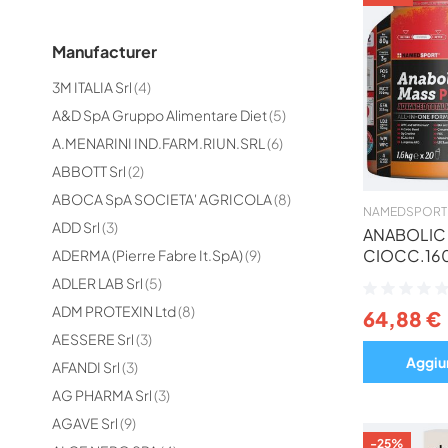
Manufacturer
elementi
3M ITALIA Srl
4
elementi
A&D SpA Gruppo Alimentare Diet
5
elementi
A.MENARINI IND.FARM.RIUN.SRL
6
elementi
ABBOTT Srl
2
elementi
ABOCA SpA SOCIETA' AGRICOLA
8
NAMEDSPORT 
elementi
ADD Srl
3
ANABOLIC
elementi
CIOCC.16
ADERMA (Pierre Fabre It.SpA)
9
elementi
ADLER LAB Srl
5
Valutazione:
0%
elementi
ADM PROTEXIN Ltd
8
64,88 €
elementi
AESSERE Srl
3
Aggiun
elementi
AFANDI Srl
3
elementi
AG PHARMA Srl
3
elementi
AGAVE Srl
9
-25%