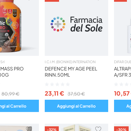
AI
AI
PREFERITI
PREFERITI
Srl
I.C.I.M. (BIONIKE) INTERNATION
DIFAR DU
 MASS PRO
DEFENCE MY AGE PEEL
ALTRAP
00G
RINN.50ML
A/SFR 
Valutazione:
Valutazio
0%
0%
23,11 €
10,57
80,99 €
37,50 €
gi al Carrello
Aggiungi al Carrello
Ag
AGGIUNGI
AGGIUNGI
-32%
-30%