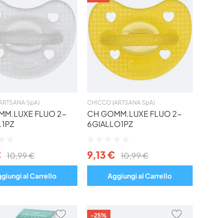
AI
AI
PREFERITI
PREFERIT
ARTSANA SpA)
CHICCO (ARTSANA SpA)
MM.LUXE FLUO 2-
CH GOMM.LUXE FLUO 2-
.1PZ
6GIALLO1PZ
ne:
Valutazione:
0%
€
9,13 €
10,99 €
10,99 €
giungi al Carrello
Aggiungi al Carrello
AGGIUNGI
AGGIUNG
-25%