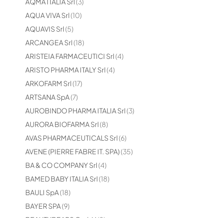
elementi
AQMA ITALIA Srl
3
elementi
AQUA VIVA Srl
10
elementi
AQUAVIS Srl
5
elementi
ARCANGEA Srl
18
elementi
ARISTEIA FARMACEUTICI Srl
4
elementi
ARISTO PHARMA ITALY Srl
4
elementi
ARKOFARM Srl
17
elementi
ARTSANA SpA
7
elementi
AUROBINDO PHARMA ITALIA Srl
3
elementi
AURORA BIOFARMA Srl
8
elementi
AVAS PHARMACEUTICALS Srl
6
elementi
AVENE (PIERRE FABRE IT. SPA)
35
elementi
BA & CO COMPANY Srl
4
elementi
BAMED BABY ITALIA Srl
18
elementi
BAULI SpA
18
elementi
BAYER SPA
9