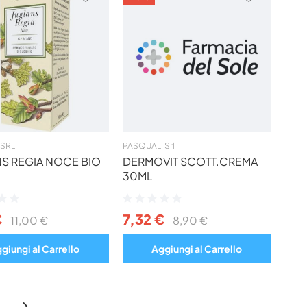
AI
AI
PREFERITI
PREFERIT
SRL
PASQUALI Srl
S REGIA NOCE BIO
DERMOVIT SCOTT.CREMA
30ML
ne:
Valutazione:
0%
€
7,32 €
11,00 €
8,90 €
giungi al Carrello
Aggiungi al Carrello