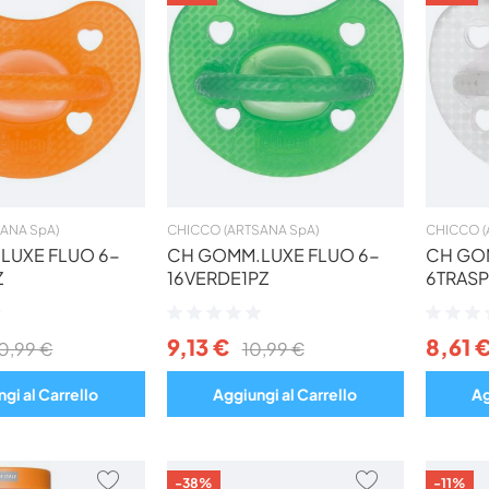
AI
AI
PREFERITI
PREFERITI
ANA SpA)
CHICCO (ARTSANA SpA)
CHICCO (
LUXE FLUO 6-
CH GOMM.LUXE FLUO 6-
CH GO
Z
16VERDE1PZ
6TRASP
Valutazione:
Valutazio
0%
0%
9,13 €
8,61 
0,99 €
10,99 €
gi al Carrello
Aggiungi al Carrello
Ag
AGGIUNGI
AGGIUNGI
-38%
-11%