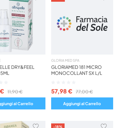
AI
AI
PREFERITI
PREFERIT
E
GLORIA MED SPA
ELLE DRY&FEEL
GLORIAMED 181 MICRO
35ML
MONOCOLLANT SX L/L
ne:
Valutazione:
0%
 €
57,98 €
11,90 €
77,00 €
giungi al Carrello
Aggiungi al Carrello
AGGIUNGI
AGGIUNG
-18%