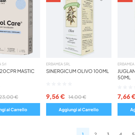
AI
AI
PREFERITI
PREFERITI
 Srl
ERBAMEA SRL
ERBAMEA 
 20CPR MASTIC
SINERGICUM OLIVO 100ML
JUGLAN
50ML
Valutazione:
Valutazio
0%
0%
9,56 €
7,66 
23,00 €
14,00 €
gi al Carrello
Aggiungi al Carrello
Ag
1
2
3
4
5