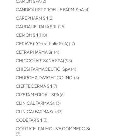
elementi
CAMON SPA
2
elementi
CANDIOLI IST.PROFIL.E FARM.SpA
4
elementi
CAREPHARM Srl
2
elementi
CAUDALIE ITALIA SRL
25
elementi
CEMON Srl
110
elementi
CERAVE (L'Oreal Italia SpA)
17
elementi
CETRA PHARMA Srl
4
elementi
CHICCO (ARTSANA SPA)
93
elementi
CHIESI FARMACEUTICI SpA
4
elementi
CHURCH & DWIGHT CO.INC.
3
elementi
CIEFFE DERMA Srl
7
elementi
CIZETA MEDICALI SPA
6
elementi
CLINICAL FARMA Srl
3
elementi
CLINICALFARMA Srl
33
elementi
CODEFAR Srl
3
COLGATE-PALMOLIVE COMMERC.Srl
elementi
7