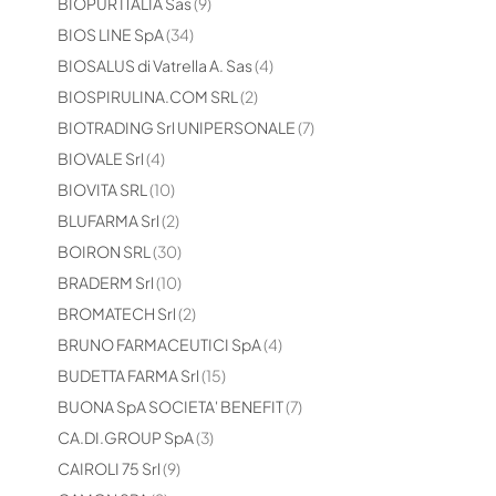
elementi
BIOPUR ITALIA Sas
9
elementi
BIOS LINE SpA
34
elementi
BIOSALUS di Vatrella A. Sas
4
elementi
BIOSPIRULINA.COM SRL
2
elementi
BIOTRADING Srl UNIPERSONALE
7
elementi
BIOVALE Srl
4
elementi
BIOVITA SRL
10
elementi
BLUFARMA Srl
2
elementi
BOIRON SRL
30
elementi
BRADERM Srl
10
elementi
BROMATECH Srl
2
elementi
BRUNO FARMACEUTICI SpA
4
elementi
BUDETTA FARMA Srl
15
elementi
BUONA SpA SOCIETA' BENEFIT
7
elementi
CA.DI.GROUP SpA
3
elementi
CAIROLI 75 Srl
9