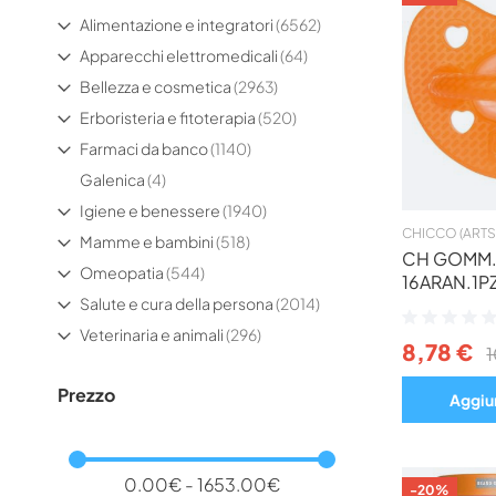
elementi
Alimentazione e integratori
6562
elementi
Apparecchi elettromedicali
64
elementi
Bellezza e cosmetica
2963
elementi
Erboristeria e fitoterapia
520
elementi
Farmaci da banco
1140
elementi
Galenica
4
elementi
Igiene e benessere
1940
CHICCO (ARTS
elementi
Mamme e bambini
518
CH GOMM.
elementi
Omeopatia
544
16ARAN.1P
elementi
Salute e cura della persona
2014
Valutazione:
elementi
0%
Veterinaria e animali
296
8,78 €
1
Prezzo
Aggiun
0.00€ - 1653.00€
-20%