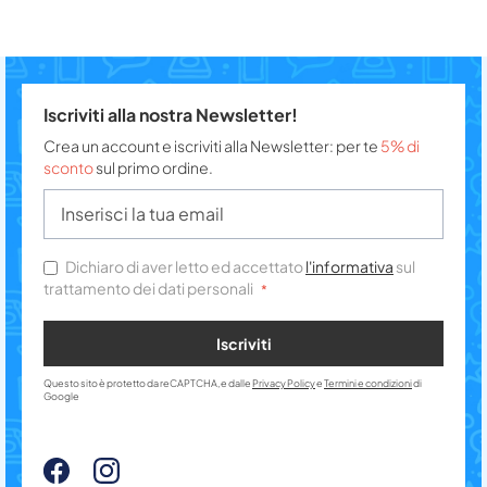
Iscriviti alla nostra Newsletter!
Crea un account e iscriviti alla Newsletter: per te
5% di
sconto
sul primo ordine.
Dichiaro di aver letto ed accettato
l'informativa
sul
trattamento dei dati personali
Iscriviti
Questo sito è protetto da reCAPTCHA, e dalle
Privacy Policy
e
Termini e condizioni
di
Google