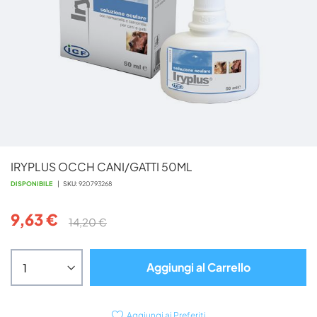
Vai
IRYPLUS OCCH CANI/GATTI 50ML
all'inizio
della
DISPONIBILE
SKU
920793268
galleria
di
9,63 €
14,20 €
immagini
Aggiungi al Carrello
Aggiungi ai Preferiti