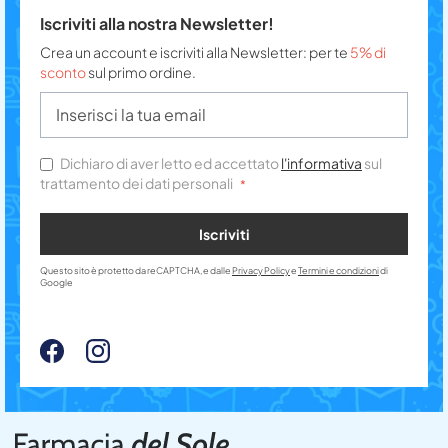
Iscriviti alla nostra Newsletter!
Crea un account e iscriviti alla Newsletter: per te
5% di
sconto
sul primo ordine.
Dichiaro di aver letto ed accettato
l'informativa
sul
trattamento dei dati personali
Iscriviti
Questo sito è protetto da reCAPTCHA, e dalle
Privacy Policy
e
Termini e condizioni
di
Google