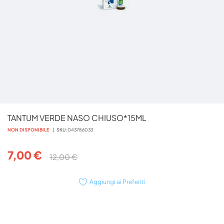
Vai
TANTUM VERDE NASO CHIUSO*15ML
all'inizio
della
NON DISPONIBILE
SKU
043786033
galleria
di
7,00 €
12,00 €
immagini
Aggiungi ai Preferiti