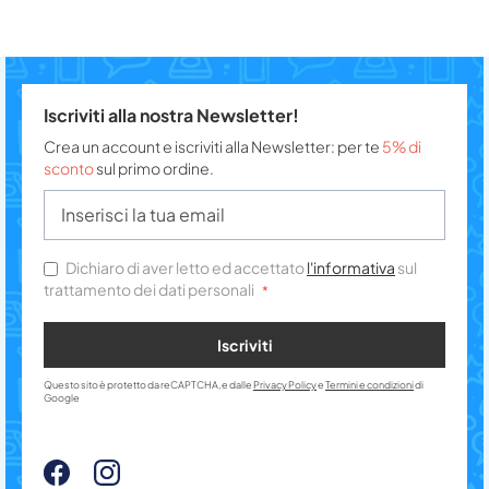
Iscriviti alla nostra Newsletter!
Crea un account e iscriviti alla Newsletter: per te
5% di
sconto
sul primo ordine.
Dichiaro di aver letto ed accettato
l'informativa
sul
trattamento dei dati personali
Iscriviti
Questo sito è protetto da reCAPTCHA, e dalle
Privacy Policy
e
Termini e condizioni
di
Google