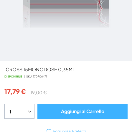
Vai
ICROSS 15MONODOSE 0,35ML
all'inizio
della
DISPONIBILE
SKU
970706471
galleria
di
17,79 €
19,00 €
immagini
Aggiungi al Carrello
Aggiungi ai Preferiti