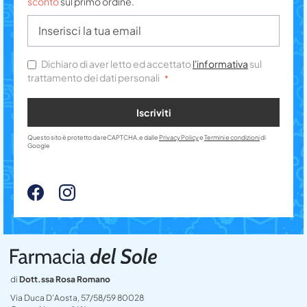
sconto
sul primo ordine.
Dichiaro di aver letto ed accettato
l'informativa
sul
trattamento dei dati personali
Iscriviti
Questo sito è protetto da reCAPTCHA, e dalle
Privacy Policy
e
Termini e condizioni
di
Google
di
Dott.ssa Rosa Romano
Via Duca D’Aosta, 57/58/59 80028