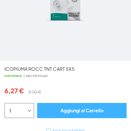
Vai
ICOPIUMA ROCC TNT CART 5X5
all'inizio
della
DISPONIBILE
SKU
930550660
galleria
di
6,27 €
9,10 €
immagini
Aggiungi al Carrello
Aggiungi ai Preferiti