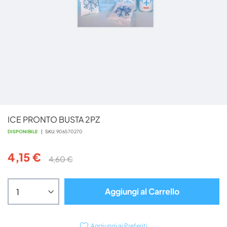
Vai
ICE PRONTO BUSTA 2PZ
all'inizio
della
DISPONIBILE
SKU
906570270
galleria
di
4,15 €
4,60 €
immagini
Aggiungi al Carrello
Aggiungi ai Preferiti