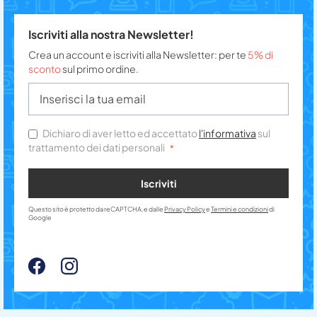
Iscriviti alla nostra Newsletter!
Crea un account e iscriviti alla Newsletter: per te
5% di
sconto
sul primo ordine.
Dichiaro di aver letto ed accettato
l'informativa
sul
trattamento dei dati personali
Iscriviti
Questo sito è protetto da reCAPTCHA, e dalle
Privacy Policy
e
Termini e condizioni
di
Google