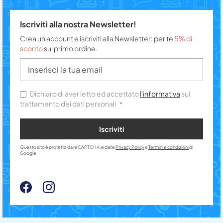
Iscriviti alla nostra Newsletter!
Crea un account e iscriviti alla Newsletter: per te
5% di
sconto
sul primo ordine.
Dichiaro di aver letto ed accettato
l'informativa
sul
trattamento dei dati personali
Iscriviti
Questo sito è protetto da reCAPTCHA, e dalle
Privacy Policy
e
Termini e condizioni
di
Google