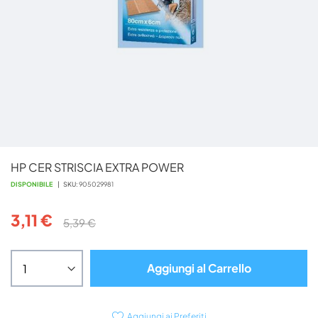
Vai
HP CER STRISCIA EXTRA POWER
all'inizio
della
DISPONIBILE
SKU
905029981
galleria
di
3,11 €
5,39 €
immagini
Aggiungi al Carrello
Aggiungi ai Preferiti