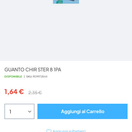
Vai
GUANTO CHIR STER 8 1PA
all'inizio
della
DISPONIBILE
SKU
909972844
galleria
di
1,64 €
2,35 €
immagini
Aggiungi al Carrello
Aggiungi ai Preferiti