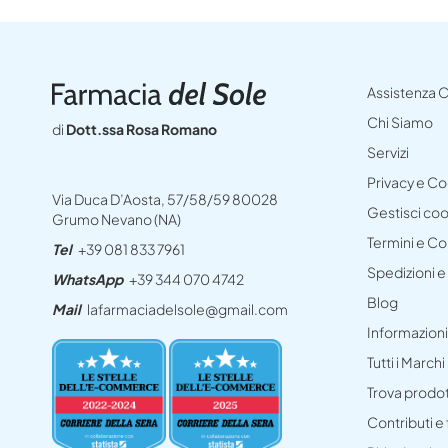
Assistenza C
Chi Siamo
di
Dott.ssa Rosa Romano
Servizi
Privacy e C
Via Duca D’Aosta, 57/58/59 80028
Gestisci co
Grumo Nevano (NA)
Termini e Co
Tel
+39 081 833 7961
Spedizioni 
WhatsApp
+39 344 070 4742
Blog
Mail
lafarmaciadelsole@gmail.com
Informazioni
Tutti i Marchi
Trova prodo
Contributi e