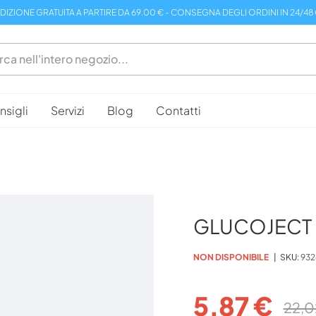
DIZIONE GRATUITA A PARTIRE DA 69.00 € - CONSEGNA DEGLI ORDINI IN 24/48
sigli
Servizi
Blog
Contatti
GLUCOJECT 
NON DISPONIBILE
SKU
932
5,87 €
22,0