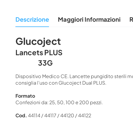
all'inizio
della
Descrizione
Maggiori Informazioni
R
galleria
di
immagini
Glucoject
Lancets PLUS
33G
Dispositivo Medico CE. Lancette pungidito sterili m
consiglia l’uso con Glucoject Dual PLUS.
Formato
Confezioni da: 25, 50, 100 e 200 pezzi.
Cod.
44114 / 44117 / 44120 / 44122