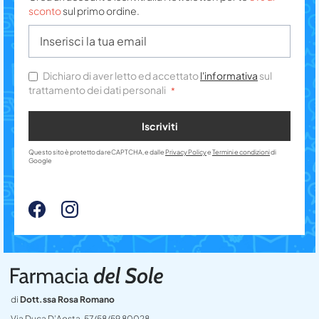
sconto
sul primo ordine.
Dichiaro di aver letto ed accettato
l'informativa
sul
trattamento dei dati personali
Iscriviti
Questo sito è protetto da reCAPTCHA, e dalle
Privacy Policy
e
Termini e condizioni
di
Google
di
Dott.ssa Rosa Romano
Via Duca D’Aosta, 57/58/59 80028