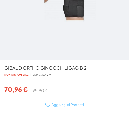
Vai
GIBAUD ORTHO GINOCCH LIGAGIB 2
all'inizio
della
NON DISPONIBILE
SKU
931679219
galleria
di
70,96 €
95,80 €
immagini
Aggiungi ai Preferiti