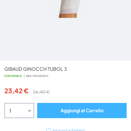
Vai
GIBAUD GINOCCH TUBOL 3
all'inizio
della
DISPONIBILE
SKU
908480852
galleria
di
23,42 €
26,40 €
immagini
Aggiungi al Carrello
Aggiungi ai Preferiti