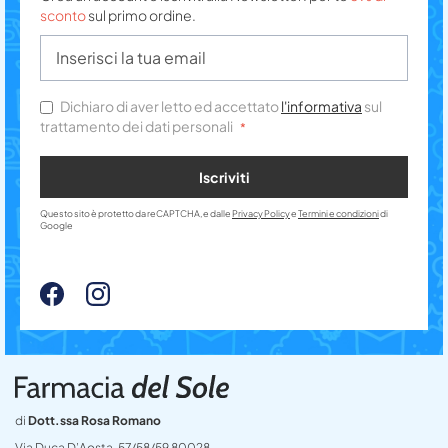
sconto
sul primo ordine.
Dichiaro di aver letto ed accettato
l'informativa
sul
trattamento dei dati personali
Iscriviti
Questo sito è protetto da reCAPTCHA, e dalle
Privacy Policy
e
Termini e condizioni
di
Google
di
Dott.ssa Rosa Romano
Via Duca D’Aosta, 57/58/59 80028