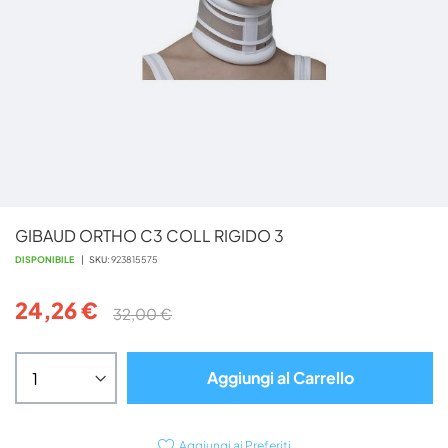
Vai
GIBAUD ORTHO C3 COLL RIGIDO 3
all'inizio
della
DISPONIBILE
SKU
923815575
galleria
di
24,26 €
32,00 €
immagini
Aggiungi al Carrello
Aggiungi ai Preferiti