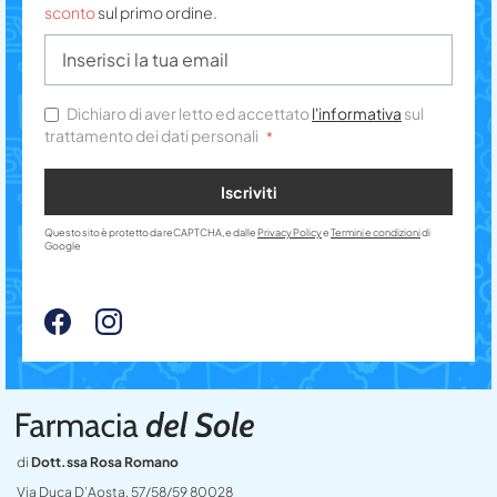
sconto
sul primo ordine.
Dichiaro di aver letto ed accettato
l'informativa
sul
trattamento dei dati personali
Iscriviti
Questo sito è protetto da reCAPTCHA, e dalle
Privacy Policy
e
Termini e condizioni
di
Google
di
Dott.ssa Rosa Romano
Via Duca D’Aosta, 57/58/59 80028