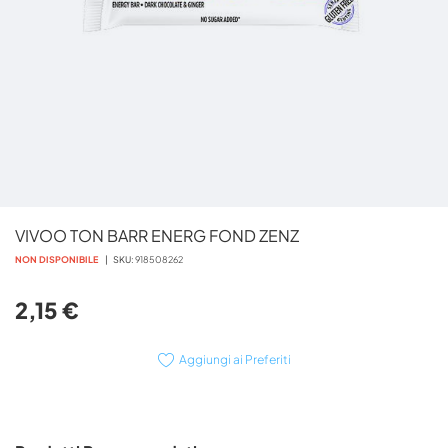
Vai
VIVOO TON BARR ENERG FOND ZENZ
all'inizio
della
NON DISPONIBILE
SKU
918508262
galleria
di
2,15 €
immagini
Aggiungi ai Preferiti