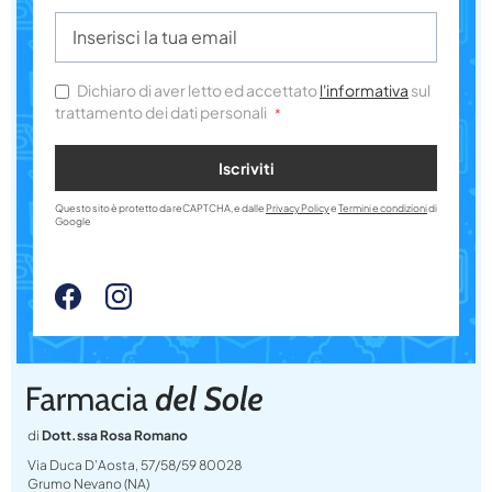
Dichiaro di aver letto ed accettato
l'informativa
sul
trattamento dei dati personali
Iscriviti
Questo sito è protetto da reCAPTCHA, e dalle
Privacy Policy
e
Termini e condizioni
di
Google
di
Dott.ssa Rosa Romano
Via Duca D’Aosta, 57/58/59 80028
Grumo Nevano (NA)