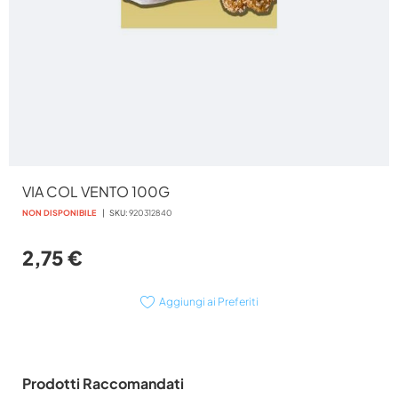
Vai
VIA COL VENTO 100G
all'inizio
della
NON DISPONIBILE
SKU
920312840
galleria
di
2,75 €
immagini
Aggiungi ai Preferiti
Prodotti Raccomandati