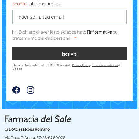
sconto
sul primo ordine.
Dichiaro di aver letto ed accettato
l'informativa
sul
trattamento dei dati personali
Iscriviti
Questo sito è protetto da reCAPTCHA, e dalle
Privacy Policy
e
Termini e condizioni
di
Google
di
Dott.ssa Rosa Romano
Via Duca D’Aosta, 57/58/59 80028