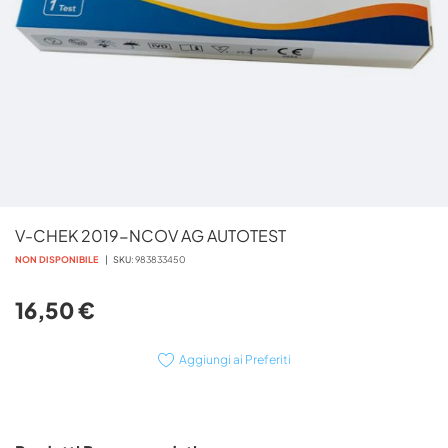
Vai
V-CHEK 2019-NCOV AG AUTOTEST
all'inizio
della
NON DISPONIBILE
SKU
983833450
galleria
di
16,50 €
immagini
Aggiungi ai Preferiti