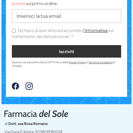
sconto
sul primo ordine.
Dichiaro di aver letto ed accettato
l'informativa
sul
trattamento dei dati personali
Iscriviti
Questo sito è protetto da reCAPTCHA, e dalle
Privacy Policy
e
Termini e condizioni
di
Google
di
Dott.ssa Rosa Romano
Via Duca D’Aosta, 57/58/59 80028