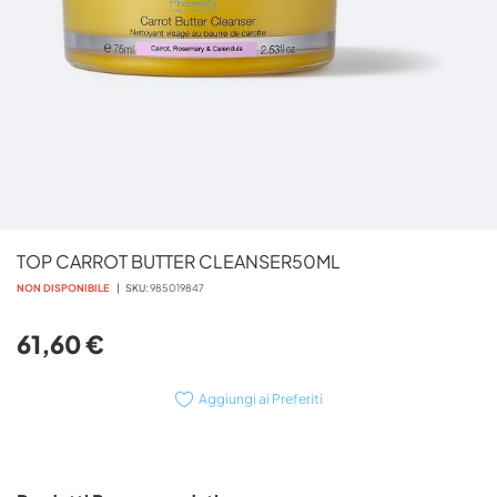
Vai
TOP CARROT BUTTER CLEANSER50ML
all'inizio
della
NON DISPONIBILE
SKU
985019847
galleria
di
61,60 €
immagini
Aggiungi ai Preferiti