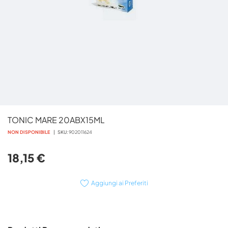
Vai
TONIC MARE 20ABX15ML
all'inizio
della
NON DISPONIBILE
SKU
902011624
galleria
di
18,15 €
immagini
Aggiungi ai Preferiti