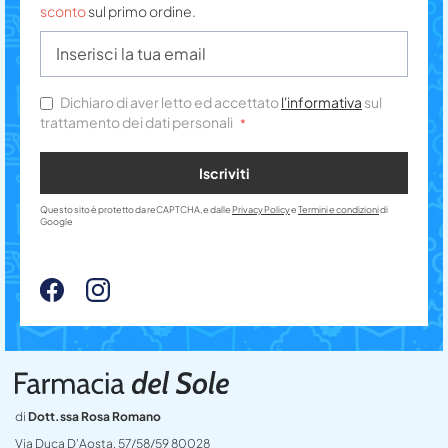
sconto
sul primo ordine.
Dichiaro di aver letto ed accettato
l'informativa
sul
trattamento dei dati personali
Iscriviti
Questo sito è protetto da reCAPTCHA, e dalle
Privacy Policy
e
Termini e condizioni
di
Google
di
Dott.ssa Rosa Romano
Via Duca D’Aosta, 57/58/59 80028