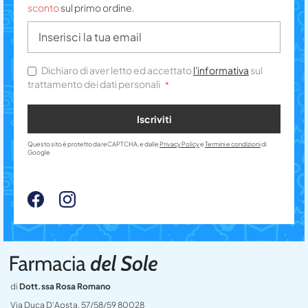
sconto
sul primo ordine.
Dichiaro di aver letto ed accettato
l'informativa
sul
trattamento dei dati personali
Iscriviti
Questo sito è protetto da reCAPTCHA, e dalle
Privacy Policy
e
Termini e condizioni
di
Google
di
Dott.ssa Rosa Romano
Via Duca D’Aosta, 57/58/59 80028