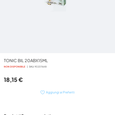
Vai
TONIC BIL 20ABX15ML
all'inizio
della
NON DISPONIBILE
SKU
902011648
galleria
di
18,15 €
immagini
Aggiungi ai Preferiti