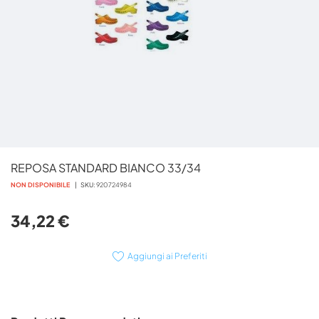
Vai
REPOSA STANDARD BIANCO 33/34
all'inizio
della
NON DISPONIBILE
SKU
920724984
galleria
di
34,22 €
immagini
Aggiungi ai Preferiti