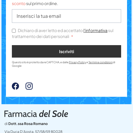
sconto
sul primo ordine.
Dichiaro di aver letto ed accettato
l'informativa
sul
trattamento dei dati personali
Iscriviti
Questo sito è protetto da reCAPTCHA, e dalle
Privacy Policy
e
Termini e condizioni
di
Google
di
Dott.ssa Rosa Romano
Via Duca D’Aosta, 57/58/59 80028