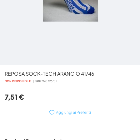
Vai
REPOSA SOCK-TECH ARANCIO 41/46
all'inizio
della
NON DISPONIBILE
SKU
920726751
galleria
di
7,51 €
immagini
Aggiungi ai Preferiti