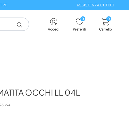
 ORE
ASSISTENZA CLIENTI
0
0
Carrello
Accedi
Preferiti
ATITA OCCHI LL 04L
281794