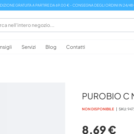
DIZIONE GRATUITA A PARTIRE DA 69.00 € - CONSEGNA DEGLI ORDINI IN 24/48
sigli
Servizi
Blog
Contatti
PUROBIO C M
NON DISPONIBILE
SKU
947
8,69 €