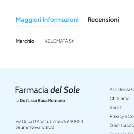
all'inizio
della
Maggiori Informazioni
Recensioni
galleria
di
immagini
Maggiori
Marchio
KELEMATA Srl
Informazioni
Assistenza C
Chi Siamo
di
Dott.ssa Rosa Romano
Servizi
Privacy e C
Via Duca D’Aosta, 57/58/59 80028
Gestisci co
Grumo Nevano (NA)