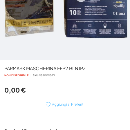
Vai
PARMASK MASCHERINA FFP2 BLN1PZ
all'inizio
della
NON DISPONIBILE
SKU
985009543
galleria
di
0,00 €
immagini
Aggiungi ai Preferiti