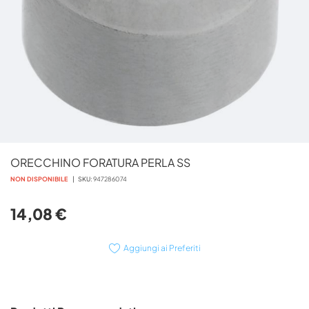
Vai
ORECCHINO FORATURA PERLA SS
all'inizio
della
NON DISPONIBILE
SKU
947286074
galleria
di
14,08 €
immagini
Aggiungi ai Preferiti