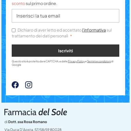
sconto
sul primo ordine.
Dichiaro di aver letto ed accettato
l'informativa
sul
trattamento dei dati personali
Iscriviti
Questo sito è protetto da reCAPTCHA, e dalle
Privacy Policy
e
Termini e condizioni
di
Google
di
Dott.ssa Rosa Romano
Via Duca D’Aosta, 57/58/59 80028