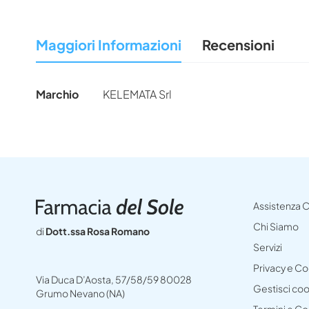
all'inizio
della
Maggiori Informazioni
Recensioni
galleria
di
immagini
Maggiori
Marchio
KELEMATA Srl
Informazioni
Assistenza C
Chi Siamo
di
Dott.ssa Rosa Romano
Servizi
Privacy e C
Via Duca D’Aosta, 57/58/59 80028
Gestisci co
Grumo Nevano (NA)