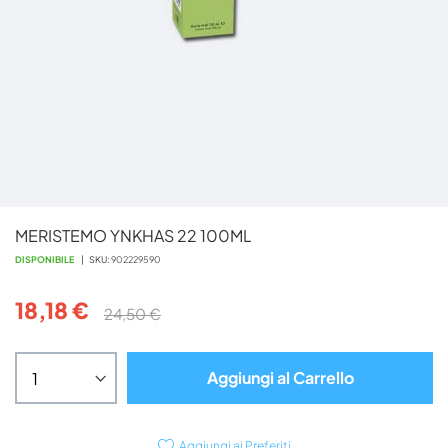
Vai
MERISTEMO YNKHAS 22 100ML
all'inizio
della
DISPONIBILE
SKU
902229590
galleria
di
18,18 €
24,50 €
immagini
Aggiungi al Carrello
Aggiungi ai Preferiti