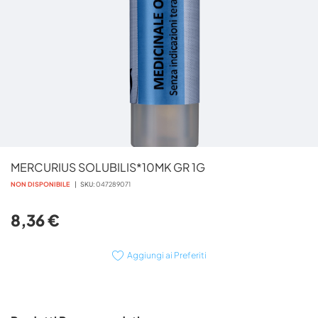
Vai
MERCURIUS SOLUBILIS*10MK GR 1G
all'inizio
della
NON DISPONIBILE
SKU
047289071
galleria
di
8,36 €
immagini
Aggiungi ai Preferiti