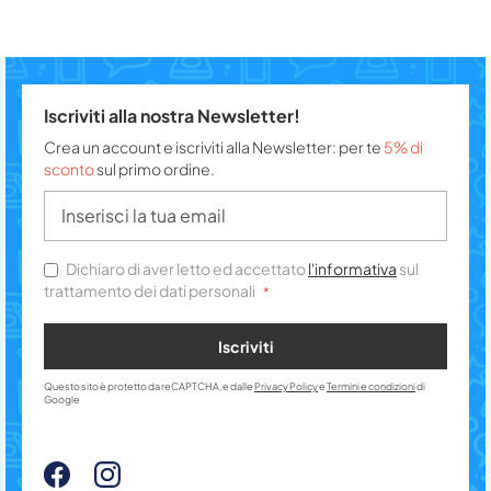
Iscriviti alla nostra Newsletter!
Crea un account e iscriviti alla Newsletter: per te
5% di
sconto
sul primo ordine.
Dichiaro di aver letto ed accettato
l'informativa
sul
trattamento dei dati personali
Iscriviti
Questo sito è protetto da reCAPTCHA, e dalle
Privacy Policy
e
Termini e condizioni
di
Google