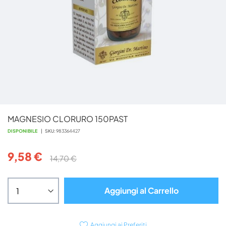
Vai
MAGNESIO CLORURO 150PAST
all'inizio
della
DISPONIBILE
SKU
983364427
galleria
di
9,58 €
14,70 €
immagini
Aggiungi al Carrello
Aggiungi ai Preferiti