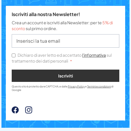
Iscriviti alla nostra Newsletter!
Crea un account e iscriviti alla Newsletter: per te
5% di
sconto
sul primo ordine.
Dichiaro di aver letto ed accettato
l'informativa
sul
trattamento dei dati personali
Iscriviti
Questo sito è protetto da reCAPTCHA, e dalle
Privacy Policy
e
Termini e condizioni
di
Google