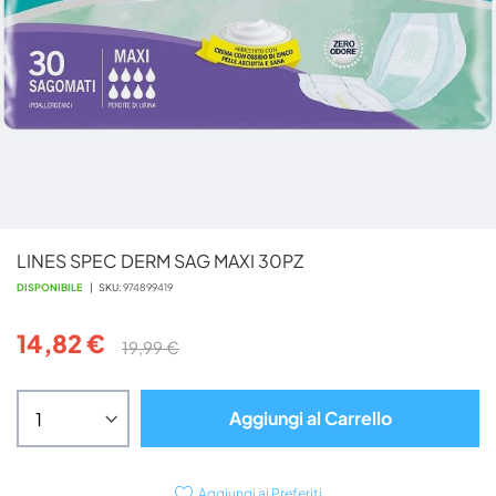
Vai
LINES SPEC DERM SAG MAXI 30PZ
all'inizio
della
DISPONIBILE
SKU
974899419
galleria
di
14,82 €
19,99 €
immagini
Aggiungi al Carrello
Aggiungi ai Preferiti