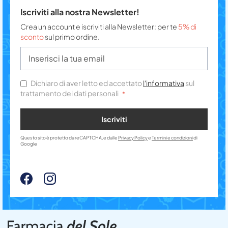
Iscriviti alla nostra Newsletter!
Crea un account e iscriviti alla Newsletter: per te
5% di
sconto
sul primo ordine.
Dichiaro di aver letto ed accettato
l'informativa
sul
trattamento dei dati personali
Iscriviti
Questo sito è protetto da reCAPTCHA, e dalle
Privacy Policy
e
Termini e condizioni
di
Google