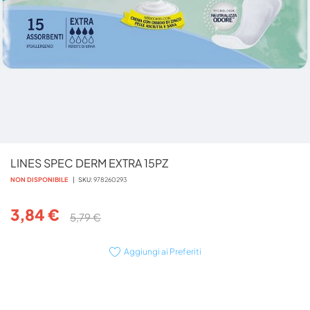
Vai
LINES SPEC DERM EXTRA 15PZ
all'inizio
della
NON DISPONIBILE
SKU
978260293
galleria
di
3,84 €
5,79 €
immagini
Aggiungi ai Preferiti