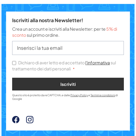
Iscriviti alla nostra Newsletter!
Crea un account e iscriviti alla Newsletter: per te
5% di
sconto
sul primo ordine.
Dichiaro di aver letto ed accettato
l'informativa
sul
trattamento dei dati personali
Iscriviti
Questo sito è protetto da reCAPTCHA, e dalle
Privacy Policy
e
Termini e condizioni
di
Google