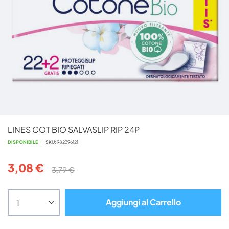
Vai
LINES COT BIO SALVASLIP RIP 24P
all'inizio
della
DISPONIBILE
SKU
982396121
galleria
di
3,08 €
3,79 €
immagini
Aggiungi al Carrello