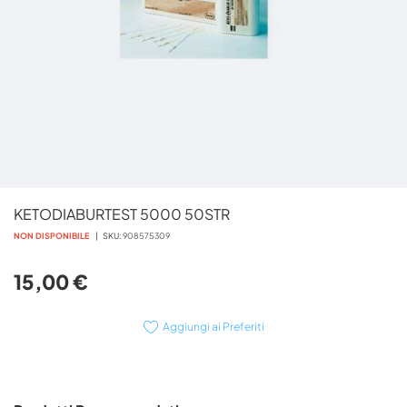
Vai
KETODIABURTEST 5000 50STR
all'inizio
della
NON DISPONIBILE
SKU
908575309
galleria
di
15,00 €
immagini
Aggiungi ai Preferiti