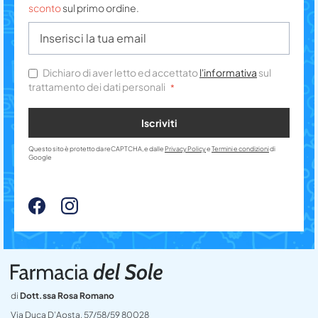
sconto
sul primo ordine.
Dichiaro di aver letto ed accettato
l'informativa
sul
trattamento dei dati personali
Iscriviti
Questo sito è protetto da reCAPTCHA, e dalle
Privacy Policy
e
Termini e condizioni
di
Google
di
Dott.ssa Rosa Romano
Via Duca D’Aosta, 57/58/59 80028