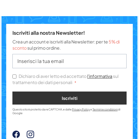
Iscriviti alla nostra Newsletter!
Crea un account e iscriviti alla Newsletter: per te
5% di
sconto
sul primo ordine.
Dichiaro di aver letto ed accettato
l'informativa
sul
trattamento dei dati personali
Iscriviti
Questo sito è protetto da reCAPTCHA, e dalle
Privacy Policy
e
Termini e condizioni
di
Google