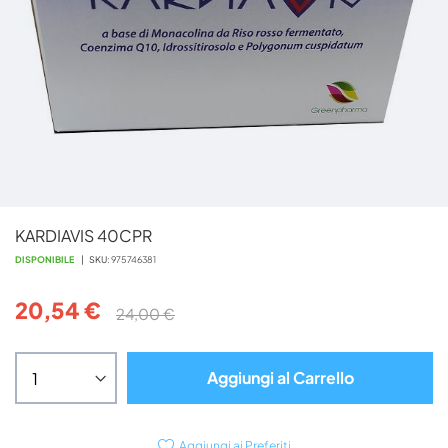
Vai
KARDIAVIS 40CPR
all'inizio
della
DISPONIBILE
SKU
975746381
galleria
di
20,54 €
24,00 €
immagini
Aggiungi al Carrello
Aggiungi ai Preferiti