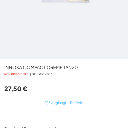
Vai
INNOXA COMPACT CREME TAN20 1
all'inizio
della
NON DISPONIBILE
SKU
910816053
galleria
di
27,50 €
immagini
Aggiungi ai Preferiti