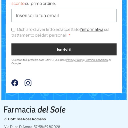
sconto
sul primo ordine.
Dichiaro di aver letto ed accettato
l'informativa
sul
trattamento dei dati personali
Iscriviti
Questo sito è protetto da reCAPTCHA, e dalle
Privacy Policy
e
Termini e condizioni
di
Google
di
Dott.ssa Rosa Romano
Via Duca D’Aosta, 57/58/59 80028