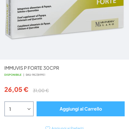
Vai
IMMUVIS P FORTE 30CPR
all'inizio
della
DISPONIBILE
SKU
982389951
galleria
di
26,05 €
31,00 €
immagini
Aggiungi al Carrello
Aggiungi ai Preferiti