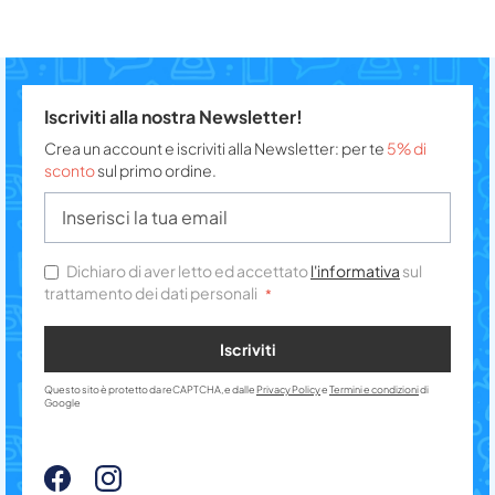
Iscriviti alla nostra Newsletter!
Crea un account e iscriviti alla Newsletter: per te
5% di
sconto
sul primo ordine.
Dichiaro di aver letto ed accettato
l'informativa
sul
trattamento dei dati personali
Iscriviti
Questo sito è protetto da reCAPTCHA, e dalle
Privacy Policy
e
Termini e condizioni
di
Google