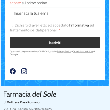
sconto
sul primo ordine.
Dichiaro di aver letto ed accettato
l'informativa
sul
trattamento dei dati personali
Iscriviti
Questo sito è protetto da reCAPTCHA, e dalle
Privacy Policy
e
Termini e condizioni
di
Google
di
Dott.ssa Rosa Romano
Via Duca D’Aosta, 57/58/59 80028