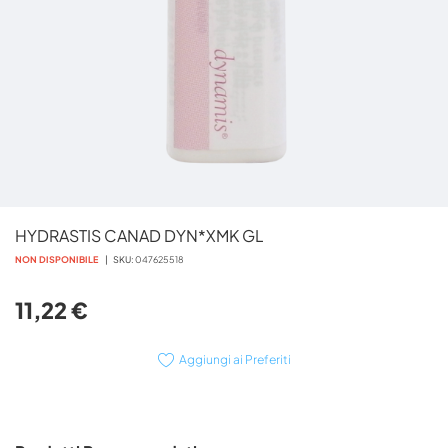
Vai
HYDRASTIS CANAD DYN*XMK GL
all'inizio
della
NON DISPONIBILE
SKU
047625518
galleria
di
11,22 €
immagini
Aggiungi ai Preferiti