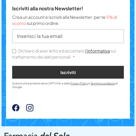
Iscriviti alla nostra Newsletter!
Crea un account e iscriviti alla Newsletter: per te
5% di
sconto
sul primo ordine.
Dichiaro di aver letto ed accettato
l'informativa
sul
trattamento dei dati personali
Iscriviti
Questo sito è protetto da reCAPTCHA, e dalle
Privacy Policy
e
Termini e condizioni
di
Google