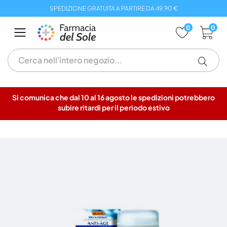
Salta
SPEDIZIONE GRATUITA A PARTIRE DA 49.90 €
al
contenuto
0
0
Si comunica che dal 10 al 16 agosto le spedizioni potrebbero
subire ritardi per il periodo estivo
Vai
alla
fine
della
galleria
di
immagini