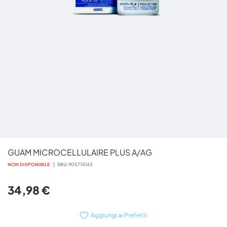
Vai
GUAM MICROCELLULAIRE PLUS A/AG
all'inizio
della
NON DISPONIBILE
SKU
905774143
galleria
di
34,98 €
immagini
Aggiungi ai Preferiti