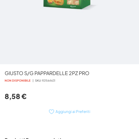
Vai
GIUSTO S/G PAPPARDELLE 2PZ PRO
all'inizio
della
NON DISPONIBILE
SKU
921564631
galleria
di
8,58 €
immagini
Aggiungi ai Preferiti