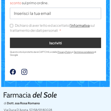
sconto
sul primo ordine.
Dichiaro di aver letto ed accettato
l'informativa
sul
trattamento dei dati personali
Iscriviti
Questo sito è protetto da reCAPTCHA, e dalle
Privacy Policy
e
Termini e condizioni
di
Google
di
Dott.ssa Rosa Romano
Via Duca D’Aosta, 57/58/59 80028